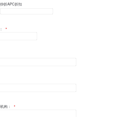
刊9折APC折扣
：
*
/机构：
*