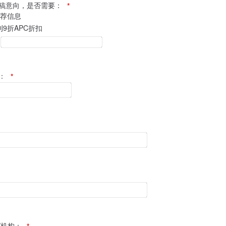
稿意向，是否需要：
*
荐信息
刊9折APC折扣
：
*
/机构：